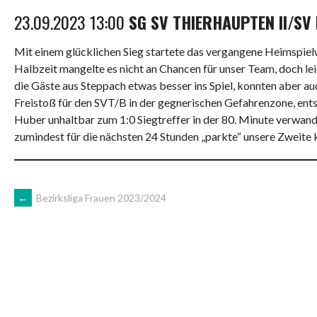
23.09.2023 13:00
SG SV THIERHAUPTEN II/SV
Mit einem glücklichen Sieg startete das vergangene Heimspiel
Halbzeit mangelte es nicht an Chancen für unser Team, doch l
die Gäste aus Steppach etwas besser ins Spiel, konnten aber 
Freistoß für den SVT/B in der gegnerischen Gefahrenzone, ents
Huber unhaltbar zum 1:0 Siegtreffer in der 80. Minute verwand
zumindest für die nächsten 24 Stunden „parkte“ unsere Zweite k
ARTIKEL-
←
Bezirksliga Frauen 2023/2024
NAVIGATION