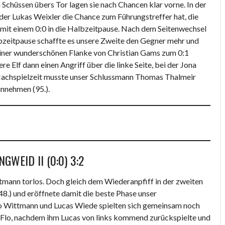
Schüssen übers Tor lagen sie nach Chancen klar vorne. In der
 der Lukas Weixler die Chance zum Führungstreffer hat, die
n mit einem 0:0 in die Halbzeitpause. Nach dem Seitenwechsel
bzeitpause schaffte es unsere Zweite den Gegner mehr und
 einer wunderschönen Flanke von Christian Gams zum 0:1
 Elf dann einen Angriff über die linke Seite, bei der Jona
r Nachspielzeit musste unser Schlussmann Thomas Thalmeir
innehmen (95.).
GWEID II (0:0) 3:2
ttmann torlos. Doch gleich dem Wiederanpfiff in der zweiten
8.) und eröffnete damit die beste Phase unser
lo Wittmann und Lucas Wiede spielten sich gemeinsam noch
l Flo, nachdem ihm Lucas von links kommend zurückspielte und