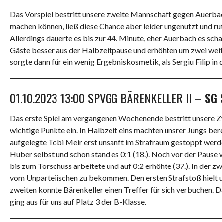
Das Vorspiel bestritt unsere zweite Mannschaft gegen Auerbac
machen können, ließ diese Chance aber leider ungenutzt und ru
Allerdings dauerte es bis zur 44. Minute, eher Auerbach es sch
Gäste besser aus der Halbzeitpause und erhöhten um zwei weiter
sorgte dann für ein wenig Ergebniskosmetik, als Sergiu Filip in
01.10.2023 13:00 SPVGG BÄRENKELLER II –
SG 
Das erste Spiel am vergangenen Wochenende bestritt unsere Z
wichtige Punkte ein. In Halbzeit eins machten unsrer Jungs bere
aufgelegte Tobi Meir erst unsanft im Strafraum gestoppt werde
Huber selbst und schon stand es 0:1 (18.). Noch vor der Pause w
bis zum Torschuss arbeitete und auf 0:2 erhöhte (37.). In der z
vom Unparteiischen zu bekommen. Den ersten Strafstoß hielt 
zweiten konnte Bärenkeller einen Treffer für sich verbuchen. 
ging aus für uns auf Platz 3 der B-Klasse.