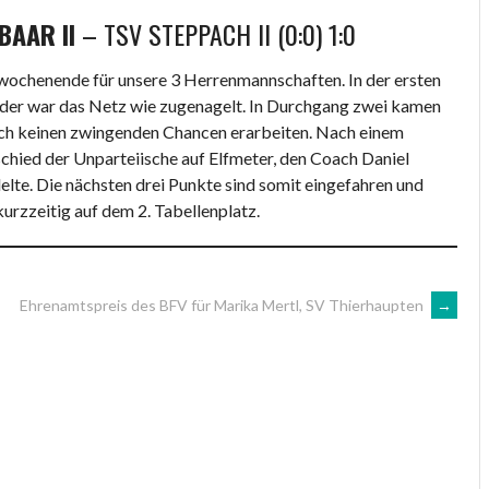
 BAAR II
– TSV STEPPACH II (0:0) 1:0
wochenende für unsere 3 Herrenmannschaften. In der ersten
eider war das Netz wie zugenagelt. In Durchgang zwei kamen
auch keinen zwingenden Chancen erarbeiten. Nach einem
chied der Unparteiische auf Elfmeter, den Coach Daniel
elte. Die nächsten drei Punkte sind somit eingefahren und
urzzeitig auf dem 2. Tabellenplatz.
Ehrenamtspreis des BFV für Marika Mertl, SV Thierhaupten
→