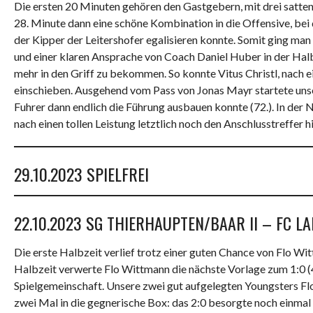
Die ersten 20 Minuten gehören den Gastgebern, mit drei satten 
28. Minute dann eine schöne Kombination in die Offensive, bei
der Kipper der Leitershofer egalisieren konnte. Somit ging ma
und einer klaren Ansprache von Coach Daniel Huber in der Hal
mehr in den Griff zu bekommen. So konnte Vitus Christl, nach
einschieben. Ausgehend vom Pass von Jonas Mayr startete unsere
Fuhrer dann endlich die Führung ausbauen konnte (72.). In de
nach einen tollen Leistung letztlich noch den Anschlusstreffer h
29.10.2023 SPIELFREI
22.10.2023 SG THIERHAUPTEN/BAAR II – FC LAN
Die erste Halbzeit verlief trotz einer guten Chance von Flo Wi
Halbzeit verwerte Flo Wittmann die nächste Vorlage zum 1:0 (4
Spielgemeinschaft. Unsere zwei gut aufgelegten Youngsters F
zwei Mal in die gegnerische Box: das 2:0 besorgte noch einma