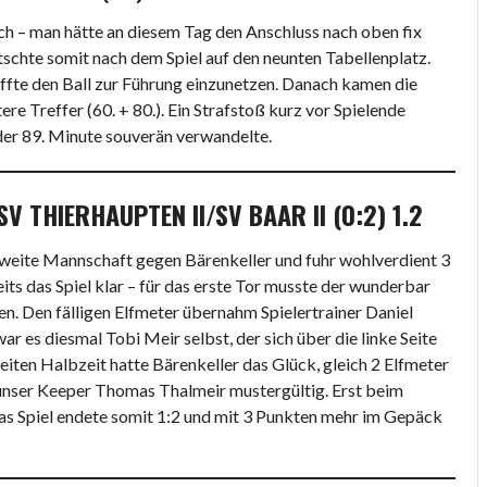
h – man hätte an diesem Tag den Anschluss nach oben fix
tschte somit nach dem Spiel auf den neunten Tabellenplatz.
affte den Ball zur Führung einzunetzen. Danach kamen die
e Treffer (60. + 80.). Ein Strafstoß kurz vor Spielende
 der 89. Minute souverän verwandelte.
SV THIERHAUPTEN II/SV BAAR II (0:2) 1.2
weite Mannschaft gegen Bärenkeller und fuhr wohlverdient 3
its das Spiel klar – für das erste Tor musste der wunderbar
n. Den fälligen Elfmeter übernahm Spielertrainer Daniel
ar es diesmal Tobi Meir selbst, der sich über die linke Seite
weiten Halbzeit hatte Bärenkeller das Glück, gleich 2 Elfmeter
unser Keeper Thomas Thalmeir mustergültig. Erst beim
Das Spiel endete somit 1:2 und mit 3 Punkten mehr im Gepäck