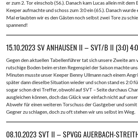
er zum 2. Tor einschob (56.). Danach kam Lucas allein mit dem B
Keeper aufmachte und schoss zum 3:0 ein (65.). Danach wurde es
Mal erlaubten wir es den Gästen noch selbst zwei Tore zu schi
spannend!
15.10.2023 SV ANHAUSEN II – SVT/B II (3:0) 4:
Gegen den aktuellen Tabellenführer tat sich unsere Zweite a
rutschige Boden beim ersten Regenspiel der Saison machte uns
Minuten musste unser Keeper Benny Ullmann nach einem Angriff 
später dann dieselbe Situation wieder und schon stand es 2:0 
sogar schon drei Treffer, obwohl auf SVT – Seite durchaus Ch
ausgleichen können, doch das Glück war einfach nicht auf unser
Abwehr für einen weiteren Torschuss der Gastgeber und somit f
Gegner zu schlagen, doch zu oft stehen wir uns selbst im Weg.
08.10.2023 SVT II – SPVGG AUERBACH-STREITHEI