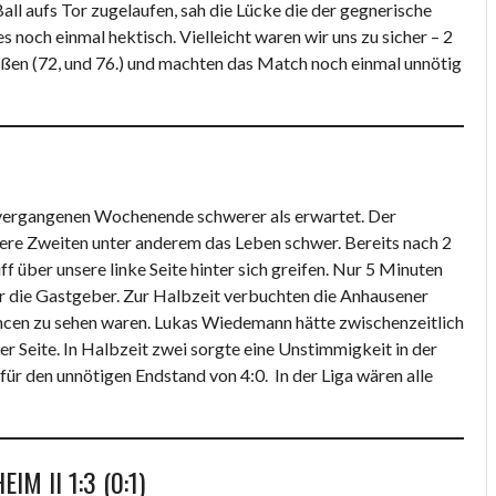
all aufs Tor zugelaufen, sah die Lücke die der gegnerische
 noch einmal hektisch. Vielleicht waren wir uns zu sicher – 2
eßen (72, und 76.) und machten das Match noch einmal unnötig
0
m vergangenen Wochenende schwerer als erwartet. Der
ere Zweiten unter anderem das Leben schwer. Bereits nach 2
über unsere linke Seite hinter sich greifen. Nur 5 Minuten
für die Gastgeber. Zur Halbzeit verbuchten die Anhausener
ancen zu sehen waren. Lukas Wiedemann hätte zwischenzeitlich
er Seite. In Halbzeit zwei sorgte eine Unstimmigkeit in der
ür den unnötigen Endstand von 4:0. In der Liga wären alle
M II 1:3 (0:1)