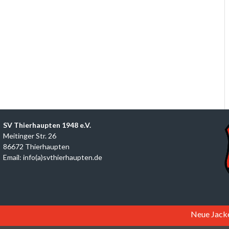
SV Thierhaupten 1948 e.V.
Meitinger Str. 26
86672 Thierhaupten
Email: info(a)svthierhaupten.de
Neue Jacken für d