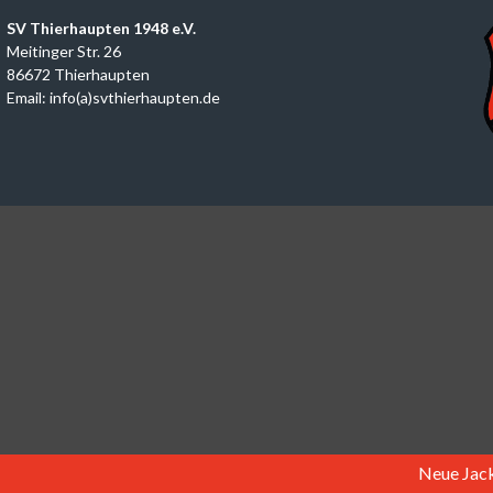
SV Thierhaupten 1948 e.V.
Meitinger Str. 26
86672 Thierhaupten
Email: info(a)svthierhaupten.de
Neue Jacken für 