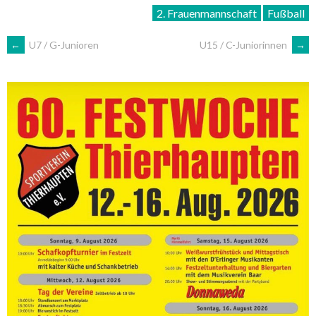
2. Frauenmannschaft
Fußball
ARTIKEL-
←
U7 / G-Junioren
U15 / C-Juniorinnen
→
NAVIGATION