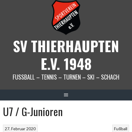
Springe
zum
Inhalt
SV THIERHAUPTEN
E.V. 1948
FUSSBALL – TENNIS – TURNEN – SKI – SCHACH
U7 / G-Junioren
27. Februar 2020
Fußball