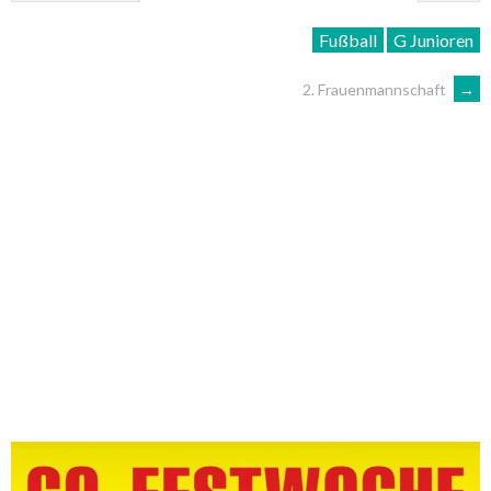
Fußball
G Junioren
ARTIKEL-
2. Frauenmannschaft
→
NAVIGATION