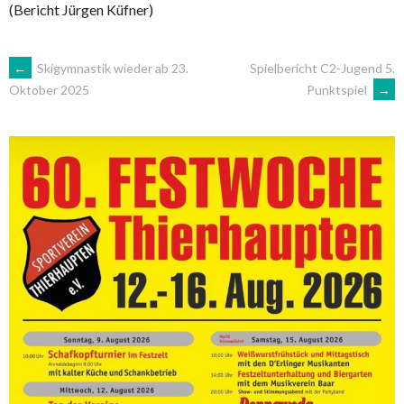
(Bericht Jürgen Küfner)
ARTIKEL-
←
Skigymnastik wieder ab 23.
Spielbericht C2-Jugend 5.
Punktspiel
→
Oktober 2025
NAVIGATION