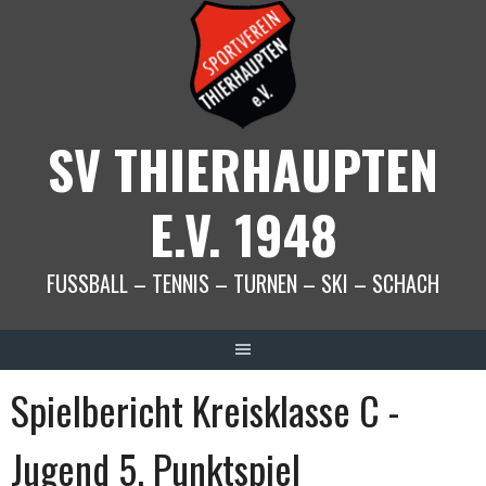
Springe
zum
Inhalt
SV THIERHAUPTEN
E.V. 1948
FUSSBALL – TENNIS – TURNEN – SKI – SCHACH
Spielbericht Kreisklasse C -
Jugend 5. Punktspiel