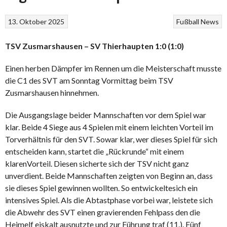
13. Oktober 2025
Fußball
News
TSV Zusmarshausen – SV Thierhaupten 1:0 (1:0)
Einen herben Dämpfer im Rennen um die Meisterschaft musste
die C1 des SVT am Sonntag
Vormittag beim TSV
Zusmarshausen hinnehmen.
Die Ausgangslage beider Mannschaften vor dem
Spiel war
klar. Beide 4 Siege aus 4 Spielen mit einem leichten Vorteil im
Torverhältnis für den SVT. So
war klar, wer dieses Spiel für sich
entscheiden kann, startet die „Rückrunde“ mit einem
klaren
Vorteil. Diesen sicherte sich der TSV nicht ganz
unverdient.
Beide Mannschaften zeigten von Beginn an, dass
sie dieses Spiel gewinnen wollten. So entwickelte
sich ein
intensives Spiel. Als die Abtastphase vorbei war, leistete sich
die Abwehr des SVT einen
gravierenden Fehlpass den die
Heimelf eiskalt ausnutzte und zur Führung traf (11.). Fünf