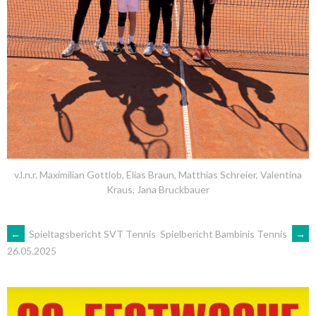
v.l.n.r. Maximilian Gottlob, Elias Braun, Matthias Schreier, Valentina
Kraus, Jana Bruckbauer
ARTIKEL-
←
Spieltagsbericht SVT Tennis
Spielbericht Bambinis Tennis
→
26.05.2025
NAVIGATION