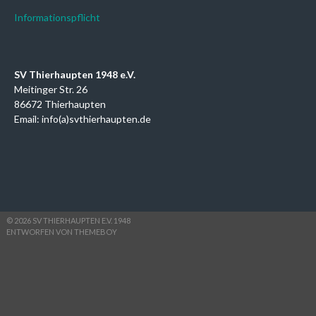
Informationspflicht
SV Thierhaupten 1948 e.V.
Meitinger Str. 26
86672 Thierhaupten
Email: info(a)svthierhaupten.de
© 2026 SV THIERHAUPTEN E.V. 1948
ENTWORFEN VON THEMEBOY