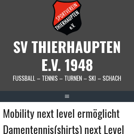
Springe
zum
Inhalt
SV THIERHAUPTEN
E.V. 1948
FUSSBALL – TENNIS – TURNEN – SKI – SCHACH
Mobility next level ermöglicht
Damentennis(shirts) next Level