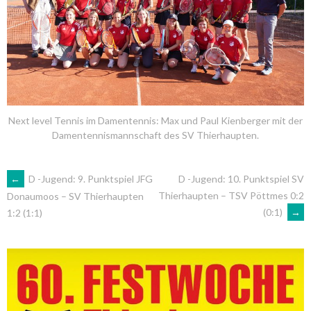
Next level Tennis im Damentennis: Max und Paul Kienberger mit der
Damentennismannschaft des SV Thierhaupten.
ARTIKEL-
←
D -Jugend: 9. Punktspiel JFG
D -Jugend: 10. Punktspiel SV
Thierhaupten – TSV Pöttmes 0:2
Donaumoos – SV Thierhaupten
(0:1)
→
1:2 (1:1)
NAVIGATION