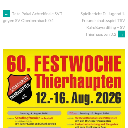
ARTIKEL-
←
Toto Pokal Achtelfinale SVT
Spielbericht D -Jugend 1.
Freundschaftsspiel TSV
gegen SV Oberbernbach 0:1
Rain/Bayerdilling – SV
NAVIGATION
Thierhaupten 3:2
→