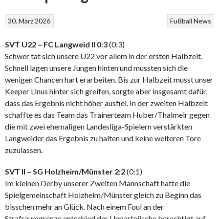
30. März 2026
Fußball
News
SVT U22 – FC Langweid II 0:3
(0:3)
Schwer tat sich unsere U22 vor allem in der ersten Halbzeit.
Schnell lagen unsere Jungen hinten und mussten sich die
wenigen Chancen hart erarbeiten. Bis zur Halbzeit musst unser
Keeper Linus hinter sich greifen, sorgte aber insgesamt dafür,
dass das Ergebnis nicht höher ausfiel. In der zweiten Halbzeit
schaffte es das Team das Trainerteam Huber/Thalmeir gegen
die mit zwei ehemaligen Landesliga-Spielern verstärkten
Langweider das Ergebnis zu halten und keine weiteren Tore
zuzulassen.
SVT II – SG Holzheim/Münster 2:2
(0:1)
Im kleinen Derby unserer Zweiten Mannschaft hatte die
Spielgemeinschaft Holzheim/Münster gleich zu Beginn das
bisschen mehr an Glück. Nach einem Foul an der
Strafraumgrenze entschied der Unparteiische berechtigt auf