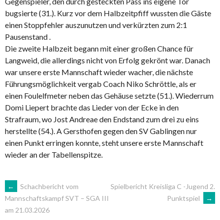
Gegenspieler, den durch gesteckten Pass ins eigene Tor
bugsierte (31.). Kurz vor dem Halbzeitpfiff wussten die Gäste
einen Stoppfehler auszunutzen und verkürzten zum 2:1
Pausenstand .
Die zweite Halbzeit begann mit einer großen Chance für
Langweid, die allerdings nicht von Erfolg gekrönt war. Danach
war unsere erste Mannschaft wieder wacher, die nächste
Führungsmöglichkeit vergab Coach Niko Schröttle, als er
einen Foulelfmeter neben das Gehäuse setzte (51.). Wiederrum
Domi Liepert brachte das Lieder von der Ecke in den
Strafraum, wo Jost Andreae den Endstand zum drei zu eins
herstellte (54.). A Gersthofen gegen den SV Gablingen nur
einen Punkt erringen konnte, steht unsere erste Mannschaft
wieder an der Tabellenspitze.
ARTIKEL-
←
Schachbericht vom
Spielbericht Kreisliga C -Jugend 2.
Punktspiel
→
Mannschaftskampf SVT – SGA III
am 21.03.2026
NAVIGATION