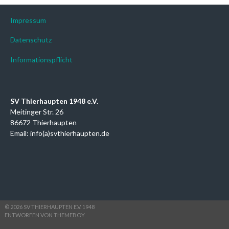
Impressum
Datenschutz
Informationspflicht
SV Thierhaupten 1948 e.V.
Meitinger Str. 26
86672 Thierhaupten
Email: info(a)svthierhaupten.de
© 2026 SV THIERHAUPTEN E.V. 1948
ENTWORFEN VON THEMEBOY