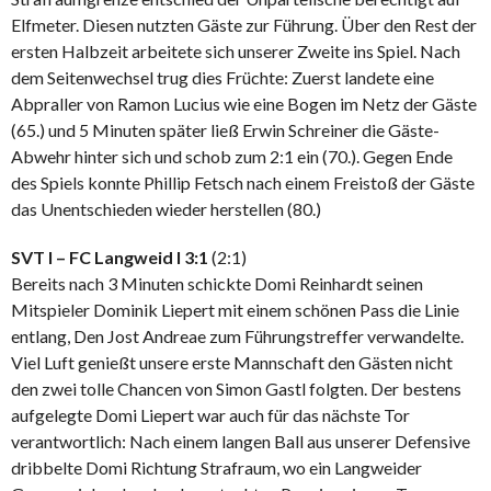
Elfmeter. Diesen nutzten Gäste zur Führung. Über den Rest der
ersten Halbzeit arbeitete sich unserer Zweite ins Spiel. Nach
dem Seitenwechsel trug dies Früchte: Zuerst landete eine
Abpraller von Ramon Lucius wie eine Bogen im Netz der Gäste
(65.) und 5 Minuten später ließ Erwin Schreiner die Gäste-
Abwehr hinter sich und schob zum 2:1 ein (70.). Gegen Ende
des Spiels konnte Phillip Fetsch nach einem Freistoß der Gäste
das Unentschieden wieder herstellen (80.)
SVT I – FC Langweid I 3:1
(2:1)
Bereits nach 3 Minuten schickte Domi Reinhardt seinen
Mitspieler Dominik Liepert mit einem schönen Pass die Linie
entlang, Den Jost Andreae zum Führungstreffer verwandelte.
Viel Luft genießt unsere erste Mannschaft den Gästen nicht
den zwei tolle Chancen von Simon Gastl folgten. Der bestens
aufgelegte Domi Liepert war auch für das nächste Tor
verantwortlich: Nach einem langen Ball aus unserer Defensive
dribbelte Domi Richtung Strafraum, wo ein Langweider