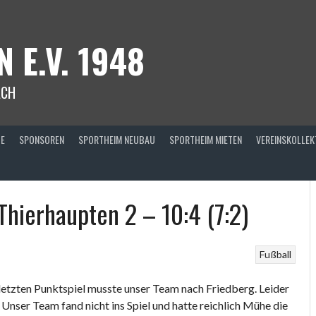
 E.V. 1948
ACH
TE
SPONSOREN
SPORTHEIM NEUBAU
SPORTHEIM MIETEN
VEREINSKOLLEK
Thierhaupten 2 – 10:4 (7:2)
Fußball
letzten Punktspiel musste unser Team nach Friedberg. Leider
 Unser Team fand nicht ins Spiel und hatte reichlich Mühe die