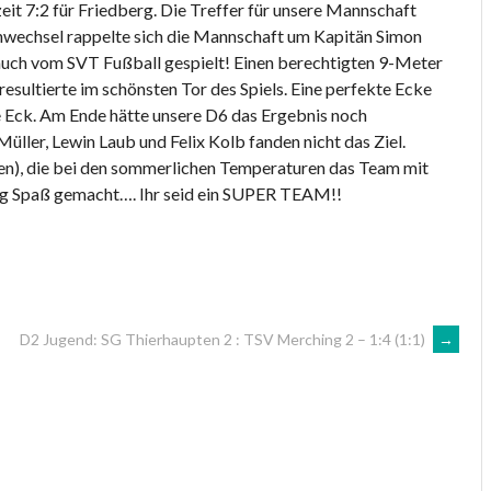
eit 7:2 für Friedberg. Die Treffer für unsere Mannschaft
enwechsel rappelte sich die Mannschaft um Kapitän Simon
e auch vom SVT Fußball gespielt! Einen berechtigten 9-Meter
sultierte im schönsten Tor des Spiels. Eine perfekte Ecke
e Eck. Am Ende hätte unsere D6 das Ergebnis noch
üller, Lewin Laub und Felix Kolb fanden nicht das Ziel.
en), die bei den sommerlichen Temperaturen das Team mit
htig Spaß gemacht…. Ihr seid ein SUPER TEAM!!
D2 Jugend: SG Thierhaupten 2 : TSV Merching 2 – 1:4 (1:1)
→