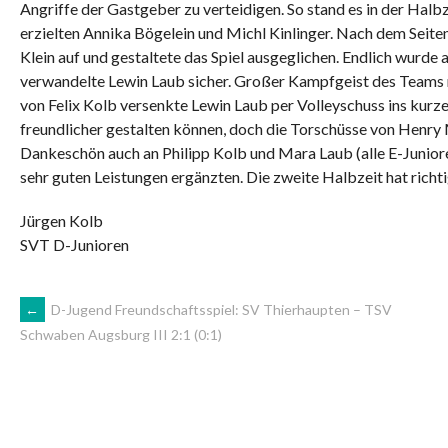
Angriffe der Gastgeber zu verteidigen. So stand es in der Halbz
erzielten Annika Bögelein und Michl Kinlinger. Nach dem Seit
Klein auf und gestaltete das Spiel ausgeglichen. Endlich wurd
verwandelte Lewin Laub sicher. Großer Kampfgeist des Teams re
von Felix Kolb versenkte Lewin Laub per Volleyschuss ins kurz
freundlicher gestalten können, doch die Torschüsse von Henry M
Dankeschön auch an Philipp Kolb und Mara Laub (alle E-Junior
sehr guten Leistungen ergänzten. Die zweite Halbzeit hat ric
Jürgen Kolb
SVT D-Junioren
ARTIKEL-
←
D-Jugend Freundschaftsspiel: SV Thierhaupten – TSV
Schwaben Augsburg III 2:1 (0:1)
NAVIGATION