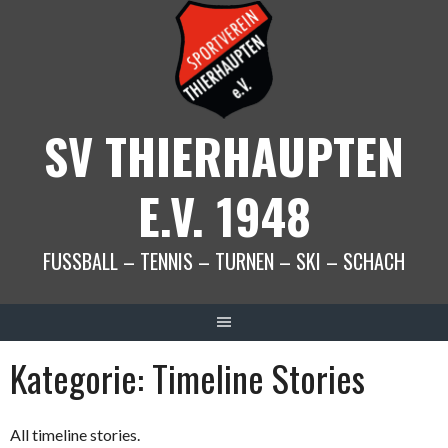
Springe
zum
Inhalt
SV THIERHAUPTEN
E.V. 1948
FUSSBALL – TENNIS – TURNEN – SKI – SCHACH
Kategorie:
Timeline Stories
All timeline stories.